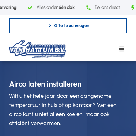
Ga
rvaring
Alles onder
één dak
Bel ons direct
naar
inhoud
Offerte aanvragen
Airco laten installeren
Wilt u het hele jaar door een aangename
temperatuur in huis of op kantoor? Met een
airco kunt u niet alleen koelen, maar ook
efficiënt verwarmen.