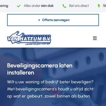
Ga
aring
Alles onder
één dak
Bel ons direct
Sto
naar
inhoud
Offerte aanvragen
Beveiligingscamera laten
installeren
Wilt u uw woning of bedrijf beter beveiligen?
Met beveiligingscamera’s houdt u altijd zicht
op wat er gebeurt, zowel binnen als buiten.